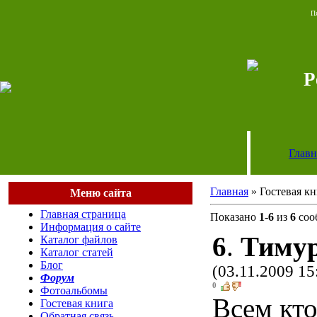
Пя
P
Главн
Главная
» Гостевая кн
Меню сайта
Главная страница
Показано
1
-
6
из
6
соо
Информация о сайте
6
.
Тимур
Каталог файлов
Каталог статей
Блог
(03.11.2009 15
Форум
0
Фотоальбомы
Всем кто
Гостевая книга
Обратная связь