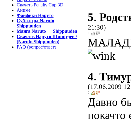
Скачать Penalty Cup 3D
Аниме
5
.
Родст
Фанфики Наруто
Субтитры Naruto
Shippuuden
21:30)
Манга Naruto Shippuuden
0
Скачать Наруто Шиппуден /
МАЛАД
(Naruto Shippuuden)
FAQ (вопрос/ответ)
4
.
Тимур
(17.06.2009 12
0
Давно б
покачто 