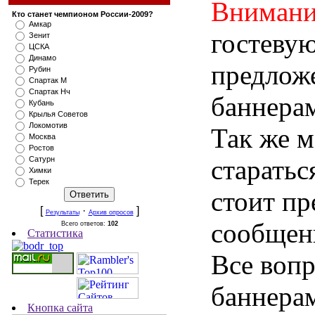
Внимани
Кто станет чемпионом России-2009?
Амкар
гостеву
Зенит
ЦСКА
Динамо
предлож
Рубин
Спартак М
Спартак Нч
баннера
Кубань
Крылья Советов
Локомотив
Так же м
Москва
Ростов
старатьс
Сатурн
Химки
Терек
стоит п
[
·
]
Результаты
Архив опросов
сообщен
Всего ответов:
102
Статистика
Все воп
баннера
Кнопка сайта